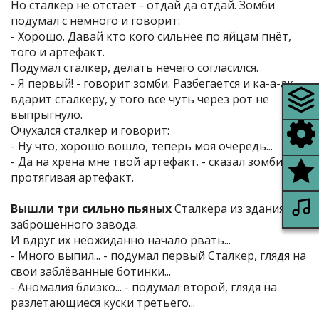
Но сталкер не отстаёт - отдай да отдай. Зомби
подумал с немного и говорит:
- Хорошо. Давай кто кого сильнее по яйцам пнёт,
того и артефакт.
Подумал сталкер, делать нечего согласился.
- Я первый! - говорит зомби. Разбегается и ка-а-ак
вдарит сталкеру, у того всё чуть через рот не
выпрыгнуло.
Очухался сталкер и говорит:
- Ну что, хорошо вошло, теперь моя очередь...
- Да на хрена мне твой артефакт. - сказал зомби,
протягивая артефакт.
Вышли три сильно пьяных
Сталкера из здания
заброшенного завода.
И вдруг их неожиданно начало рвать...
- Много выпил... - подумал первый Сталкер, глядя на
свои заблёванные ботинки...
- Аномалия близко... - подумал второй, глядя на
разлетающиеся куски третьего...