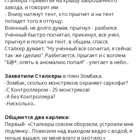
сталкера. Привёл их на крышу заброшенного
завода, и говорит им:
- Внизу натянут тент, кто прыгнет и на тент
попадёт того я отпущу.
Военный, не долго думая, прыгнул - разбился.
Учённый быстро посчитал, прикинул, всё учёл,
прыгнул и попал на тент, в общем, спасся.
Сталкер думает: "Ну учённый всё сосчитал, я сейчас
так-же сделаю". Разбегается, прыгает и с воплем:
"Б@*, опять в аномалию попал!" - улетает в небо...
Захватили Сталкеры
в плен Зомбака.
-Зомбак, сколько монстряков охраняет саркофаг?
-С Контроллером - 25 монстряков!
-А без Контроллера?
-Нисколько...
Общаются два карлика:
Первый- «Сталкеры совсем оборзели, устроили мне
подлянку... Повесили над выходом ведро с водой, я
ночью вышел, ну меня всего и окотило.»