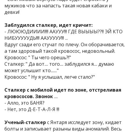
мужиков что за напасть такая новая кабаки и
девки!
Заблудился сталкер, идет кричит:
- ЛЮЮЮДИИИИ!!!! ААУУУ!!! ГДЕ ВЫЫЫЫ??!! ЭЙ КТО
НИБУУУУУДЬ!!!! ААУУУУУ!!! ...
Вдруг сзади его стучат по плечу. Он оборачивается,
а там здоровый такой кровосос, недовольный.
Кровосос: " Ты чего орешь?!"
Сталкер: " Да вот.... того.... заблудился я.... думаю
может услышит кто......."
Кровосос: " Ну я услышал, легче стало?"
Сталкер с мобилой идет по зоне, отстреливая
кровососов. Звонок
....
- Алло, это БАНЯ?
- Нет, это Д-Е-Т-А-Л-Я !!!
Ученый-сталкер
с Янтаря исследует зону, кидает
болты и записывает разыны виды аномалий. Весь