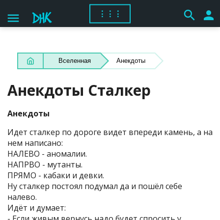
search
person
⋮⋮⋮
menu
Вселенная
Анекдоты
Анекдоты Сталкер
Анекдоты
Идет сталкер по дороге видет впереди камень, а на
нем написано:
НАЛЕВО - аномалии.
НАПРВО - мутанты.
ПРЯМО - кабаки и девки.
Ну сталкер постоял подумал да и пошёл себе
налево.
Идёт и думает:
- Если живым вернусь надо будет спросить у