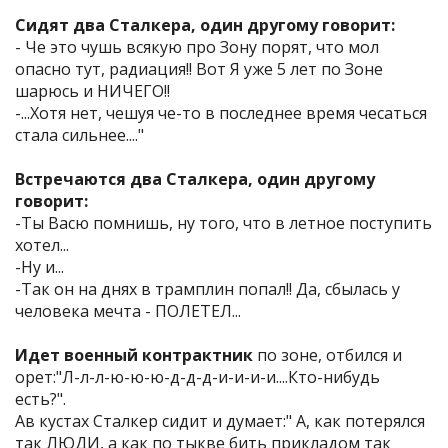
Сидят два Сталкера, один другому говорит:
- Че это чушь всякую про Зону порят, что мол
опасно тут, радиация!! Вот Я уже 5 лет по Зоне
шарюсь и НИЧЕГО!!
-...Хотя нет, чешуя че-то в последнее время чесаться
стала сильнее...."
Встречаются два Сталкера, один другому
говорит:
-Ты Васю помнишь, ну того, что в летное поступить
хотел...
-Ну и...
-Так он на днях в трамплин попал!! Да, сбылась у
человека мечта - ПОЛЕТЕЛ...
Идет военный контрактник
по зоне, отбился и
орет:"Л-л-л-ю-ю-ю-д-д-д-и-и-и-и....Кто-нибудь
есть?".
Ав кустах Сталкер сидит и думает:" А, как потерялся
так ЛЮДИ, а как по тыкве бить прикладом так