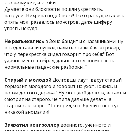
это не мужик, а зомби..
Думаете они блокпосты пошли укреплять,
патрули...Нихрена подобного!! Токо раскудахтались
опять мол, развелось монстров, даже шиферу
упасть некуда...
Не разъехались
в Зоне бандиты с наемниками, ну
и подоставали пушки, палить стали. А контролер,
что у перекрестка сидел говорит про себя:" Вот
удачно место выбрал, давно хотел посмотреть
нормальные пацанские разборки..."
Старый и молодой
Долговцы идут, вдруг старый
тормозит молодого и говорит на ухо:" Ложись и
ползи до того дерева." Ну молодой дополз, встает и
смотрит на старого, че типа дальше делать, а
старый как заорет:" Говорил, что брешут: нет тут
никакой аномалии!
Захватил контроллер
военного, учённого и