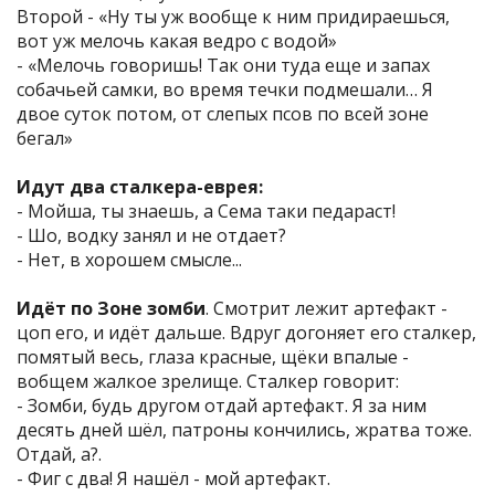
Второй - «Ну ты уж вообще к ним придираешься,
вот уж мелочь какая ведро с водой»
- «Мелочь говоришь! Так они туда еще и запах
собачьей самки, во время течки подмешали… Я
двое суток потом, от слепых псов по всей зоне
бегал»
Идут два сталкера-еврея:
- Мойша, ты знаешь, а Сема таки педараст!
- Шо, водку занял и не отдает?
- Нет, в хорошем смысле...
Идёт по Зоне зомби
. Смотрит лежит артефакт -
цоп его, и идёт дальше. Вдруг догоняет его сталкер,
помятый весь, глаза красные, щёки впалые -
вобщем жалкое зрелище. Сталкер говорит:
- Зомби, будь другом отдай артефакт. Я за ним
десять дней шёл, патроны кончились, жратва тоже.
Отдай, а?.
- Фиг с два! Я нашёл - мой артефакт.