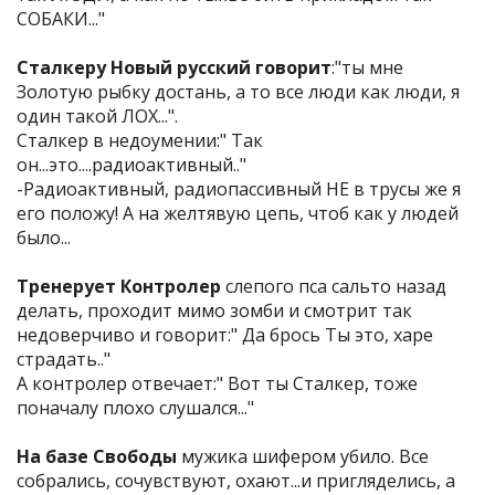
СОБАКИ..."
Сталкеру Новый русский говорит
:"ты мне
Золотую рыбку достань, а то все люди как люди, я
один такой ЛОХ...".
Сталкер в недоумении:" Так
он...это....радиоактивный.."
-Радиоактивный, радиопассивный НЕ в трусы же я
его положу! А на желтявую цепь, чтоб как у людей
было...
Тренерует Контролер
слепого пса сальто назад
делать, проходит мимо зомби и смотрит так
недоверчиво и говорит:" Да брось Ты это, харе
страдать.."
А контролер отвечает:" Вот ты Сталкер, тоже
поначалу плохо слушался..."
На базе Свободы
мужика шифером убило. Все
собрались, сочувствуют, охают...и пригляделись, а