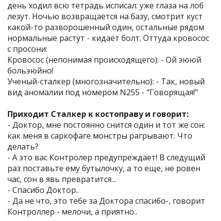
день ходил всю тетрадь исписал: уже глаза на лоб
лезут. Ночью возвращается на базу, смотрит куст
какой-то разворошенный один, остальные рядом
нормальные растут - кидает болт. Оттуда кровосос
с просони:
Кровосос (непонимая происходящего): - Ой эююй
больэюйно!
Ученый-сталкер (многозначительно): - Так, новый
вид аномалии под номером N255 - "Говорящая!"
Приходит Сталкер к костоправу и говорит:
- Доктор, мне постоянно снится один и тот же сон:
как меня в саркофаге монстры рагрывают. Что
делать?
- А это вас Контролер предупреждает! В следущий
раз поставьте ему бутылочку, а то еще, не ровен
час, сон в явь превратится...
- Спасибо Доктор..
- Да не что, это тебе за Доктора спасибо-, говорит
Контроллер - мелочи, а приятно..