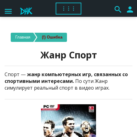
search
person
⋮⋮⋮
menu
Главная
(!) Ошибка
Жанр Спорт
Спорт —
жанр компьютерных игр, связанных со
спортивными интересами.
По сути Жанр
симулирует реальный спорт в видео играх.