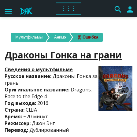
search
person
⋮⋮⋮
menu
Мультфильмы
Анимэ
(!) Ошибка
Драконы Гонка на грани
Сведения о мультфильме
Русское название:
Драконы: Гонка за
грань
Оригинальное название:
Dragons:
Race to the Edge 4
Год выхода:
2016
Страна:
США
Время:
~20 минут
Режиссер:
Джон Энг
Перевод:
Дублированный