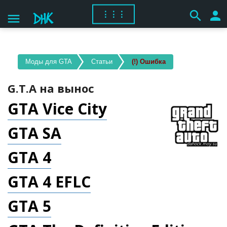
search
person
⋮⋮⋮
menu
Моды для GTA
Статьи
(!) Ошибка
G.T.A на вынос
GTA Vice City
GTA SA
GTA 4
GTA
4 EFLC
GTA 5