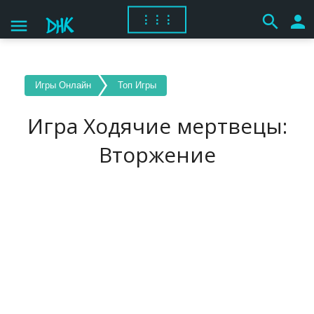
search
person
⋮⋮⋮
menu
Игры Онлайн
Топ Игры
Игра Ходячие мертвецы:
Вторжение