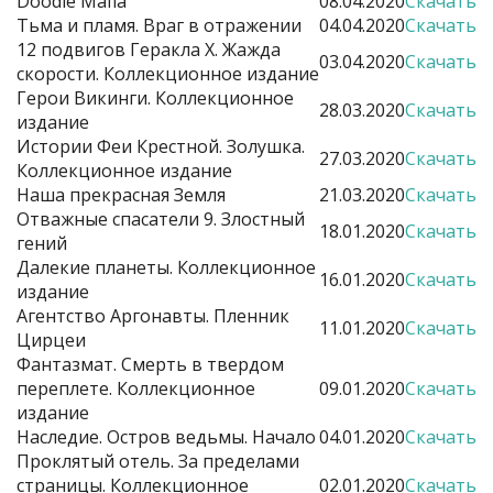
Doodle Mafia
08.04.2020
Скачать
Тьма и пламя. Враг в отражении
04.04.2020
Скачать
12 подвигов Геракла X. Жажда
03.04.2020
Скачать
скорости. Коллекционное издание
Герои Викинги. Коллекционное
28.03.2020
Скачать
издание
Истории Феи Крестной. Золушка.
27.03.2020
Скачать
Коллекционное издание
Наша прекрасная Земля
21.03.2020
Скачать
Отважные спасатели 9. Злостный
18.01.2020
Скачать
гений
Далекие планеты. Коллекционное
16.01.2020
Скачать
издание
Агентство Аргонавты. Пленник
11.01.2020
Скачать
Цирцеи
Фантазмат. Смерть в твердом
переплете. Коллекционное
09.01.2020
Скачать
издание
Наследие. Остров ведьмы. Начало
04.01.2020
Скачать
Проклятый отель. За пределами
страницы. Коллекционное
02.01.2020
Скачать