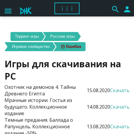
search
person
⋮⋮⋮
menu
Торрент игры
Русские игры
Игровое сообщество
(!) Ошибка
Игры для скачивания на
PC
Охотник на демонов 4. Тайны
15.08.2020
Скачать
Древнего Египта
Мрачные истории. Гостья из
будущего. Коллекционное
14.08.2020
Скачать
издание
Темные предания. Баллада о
Рапунцель. Коллекционное
13.08.2020
Скачать
издание -50%