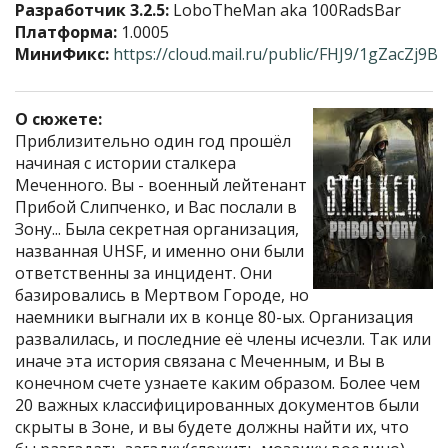
Разработчик 3.2.5:
LoboTheMan aka 100RadsBar
Платформа:
1.0005
МиниФикс:
https://cloud.mail.ru/public/FHJ9/1gZacZj9B
О сюжете:
Приблизительно один год прошёл
начиная с истории сталкера
Меченного. Вы - военный лейтенант
Прибой Слипченко, и Вас послали в
Зону... Была секретная организация,
названная UHSF, и именно они были
ответственны за инцидент. Они
базировались в Мертвом Городе, но
наемники выгнали их в конце 80-ых. Организация
развалилась, и последние её члены исчезли. Так или
иначе эта история связана с Меченным, и Вы в
конечном счете узнаете каким образом. Более чем
20 важных классифицированных документов были
скрыты в Зоне, и вы будете должны найти их, что