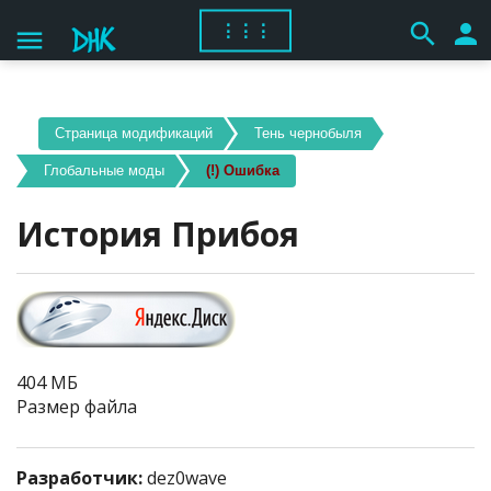
search
person
⋮⋮⋮
menu
Cтраница модификаций
Тень чернобыля
Глобальные моды
(!) Ошибка
История Прибоя
404 МБ
Размер файла
Разработчик:
dez0wave