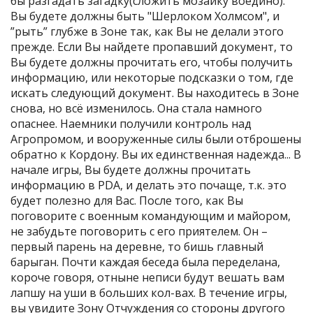
бы разгадать загадку(сложить мозаику воедино).
Вы будете должны быть "Шерлоком Холмсом", и
”рыть” глубже в Зоне так, как Вы не делали этого
прежде. Если Вы найдете пропавший документ, то
Вы будете должны прочитать его, чтобы получить
информацию, или некоторые подсказки о том, где
искать следующий документ. Вы находитесь в Зоне
снова, но всё изменилось. Она стала намного
опаснее. Наемники получили контроль над
Агропромом, и вооруженные силы были отброшены
обратно к Кордону. Вы их единственная надежда... В
начале игры, Вы будете должны прочитать
информацию в PDA, и делать это почаще, т.к. это
будет полезно для Вас. После того, как Вы
поговорите с военным командующим и майором,
не забудьте поговорить с его приятелем. Он –
первый парень на деревне, то бишь главный
барыган. Почти каждая беседа была переделана,
короче говоря, отныне неписи будут вешать вам
лапшу на уши в больших кол-вах. В течение игры,
вы увидите Зону Отчуждения со стороны другого