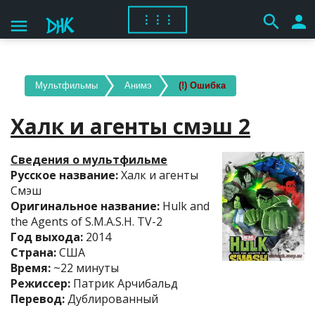
search
person
⋮⋮⋮
menu
Мультфильмы
Анимэ
(!) Ошибка
Халк и агенты смэш 2
Сведения о мультфильме
Русское название:
Халк и агенты
Смэш
Оригинальное название:
Hulk and
the Agents of S.M.A.S.H. TV-2
Год выхода:
2014
Страна:
США
Время:
~22 минуты
Режиссер:
Патрик Арчибальд
Перевод:
Дублированный