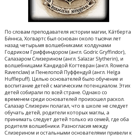
По словам преподавателя истории магии, Ка́тберта
Би́ннса, Хогвартс был основан около тысячи лет
назад четырьмя волшебниками: колдунами
Годриком Гриффиндором (англ. Godric Gryffindor),
Салазаром Слизерином (англ. Salazar Slytherin), и
волшебницами Кандидой Когтевран (англ. Rowena
Ravenclaw) и Пенелопой Пуффендуй (англ. Helga
Hufflepuff). Целью основателей было обучение и
воспитание детей с магическим потенциалом. Этих
детей собирали по всей стране. Однако со
временем среди основателей произошел раскол.
Салазар Слизерин полагал, что в школе не следует
обучать детей, родители которых маглы, а
принимать следует детей только из семей, где оба
родителя волшебники. Разногласия между
Слизерином и остальными основателями привели к