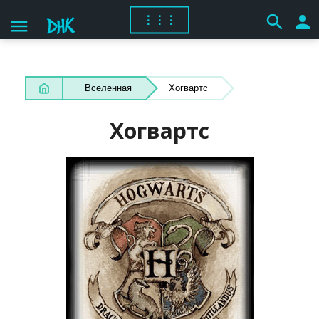
search
person
⋮⋮⋮
menu
Вселенная
Хогвартс
Хогвартс