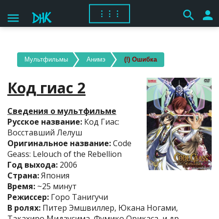
search
person
⋮⋮⋮
menu
Мультфильмы
Анимэ
(!) Ошибка
Код гиас 2
Сведения о мультфильме
Русское название:
Код Гиас:
Восставший Лелуш
Оригинальное название:
Code
Geass: Lelouch of the Rebellion
Год выхода:
2006
Страна:
Япония
Время:
~25 минут
Режиссер:
Горо Танигучи
В ролях:
Питер Эмшвиллер, Юкана Ногами,
Такахиро Мидзусима, Фумико Орикаса, и др