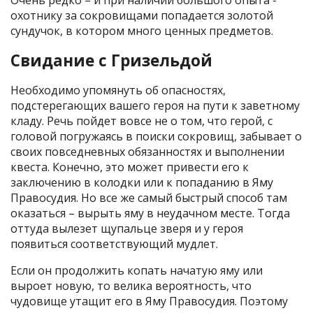
Очень редко – и при наличии большого опыта -
охотнику за сокровищами попадается золотой
сундучок, в котором много ценных предметов.
Свидание с Гризельдой
Необходимо упомянуть об опасностях,
подстерегающих вашего героя на пути к заветному
кладу. Речь пойдет вовсе не о том, что герой, с
головой погружаясь в поиски сокровищ, забывает о
своих повседневных обязанностях и выполнении
квеста. Конечно, это может привести его к
заключению в колодки или к попаданию в Яму
Правосудия. Но все же самый быстрый способ там
оказаться – вырыть яму в неудачном месте. Тогда
оттуда вылезет щупальце зверя и у героя
появиться соответствующий мудлет.
Если он продолжить копать начатую яму или
выроет новую, то велика вероятность, что
чудовище утащит его в Яму Правосудия. Поэтому