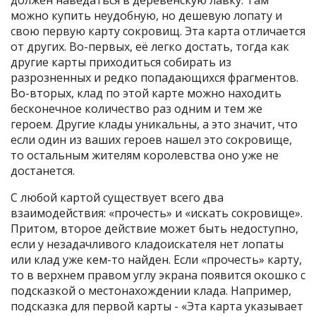
должен наведаться в деревенскую лавку. Там
можно купить неудобную, но дешевую лопату и
свою первую карту сокровищ. Эта карта отличается
от других. Во-первых, её легко достать, тогда как
другие карты приходиться собирать из
разрозненных и редко попадающихся фрагментов.
Во-вторых, клад по этой карте можно находить
бесконечное количество раз одним и тем же
героем. Другие клады уникальны, а это значит, что
если один из ваших героев нашел это сокровище,
то остальным жителям королевства оно уже не
достанется.
С любой картой существует всего два
взаимодействия: «прочесть» и «искать сокровище».
Притом, второе действие может быть недоступно,
если у незадачливого кладоискателя нет лопаты
или клад уже кем-то найден. Если «прочесть» карту,
то в верхнем правом углу экрана появится окошко с
подсказкой о местонахождении клада. Например,
подсказка для первой карты - «Эта карта указывает