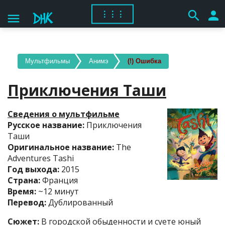
search
person
⋮⋮⋮
menu
Мультфильмы
Анимэ
(!) Ошибка
Приключения Таши
Сведения о мультфильме
Русское название:
Приключения
Таши
Оригинальное название:
The
Adventures Tashi
Год выхода:
2015
Страна:
Франция
Время:
~12 минут
Перевод:
Дублированный
Сюжет:
В городской обыденности и суете юный