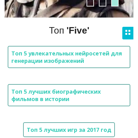
Топ
'Five'
Топ 5 увлекательных нейросетей для
ТОП 5 ПОСЛЕДНИХ СМС ПЕРЕД
генерации изображений
ТОП 5
СМЕРТЬЮ
ДОСТОПРИМЕЧАТЕЛЬНОСТЕЙ
Признание в любви
НЬЮ-ЙОРКА
ПОДРОБНЕЕ
Топ 5 лучших биографических
Нью-Йорк
фильмов в истории
ПОДРОБНЕЕ
Топ 5 лучших игр за 2017 год