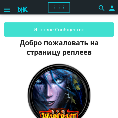
search
person
⋮⋮⋮
menu
Игровое Сообщество
Добро пожаловать на
страницу реплеев