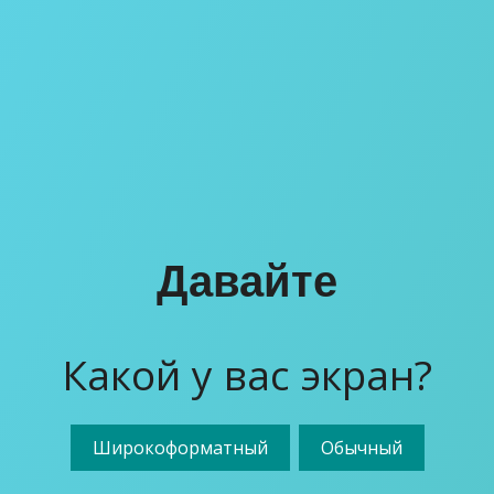
Какой у вас экран?
Широкоформатный
Обычный